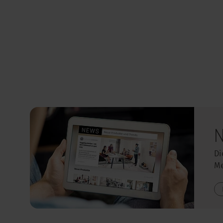
N
Di
Me