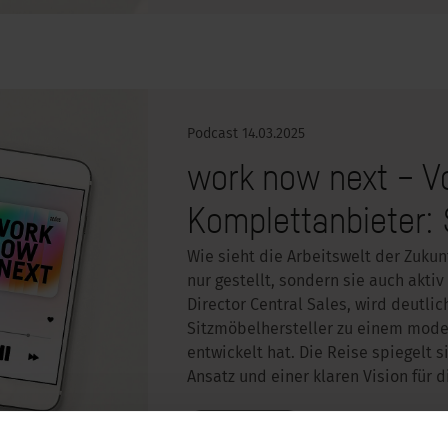
Podcast
14.03.2025
work now next – V
Komplettanbieter:
Wie sieht die Arbeitswelt der Zukun
nur gestellt, sondern sie auch akti
Director Central Sales, wird deutli
Sitzmöbelhersteller zu einem mode
entwickelt hat. Die Reise spiegelt 
Ansatz und einer klaren Vision für d
MEHR LESEN