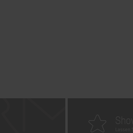
Sho
Lassen S