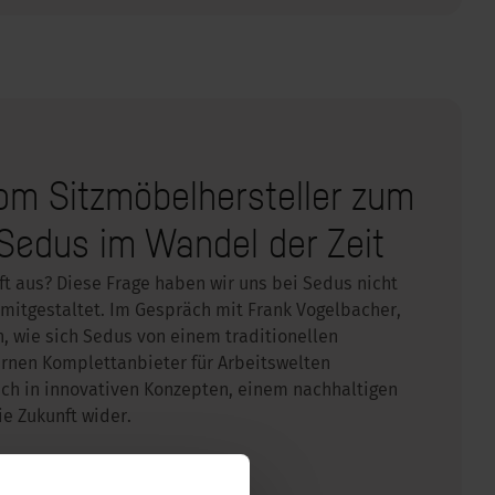
om Sitzmöbelhersteller zum
 Sedus im Wandel der Zeit
ft aus? Diese Frage haben wir uns bei Sedus nicht
v mitgestaltet. Im Gespräch mit Frank Vogelbacher,
ch, wie sich Sedus von einem traditionellen
rnen Komplettanbieter für Arbeitswelten
sich in innovativen Konzepten, einem nachhaltigen
ie Zukunft wider.