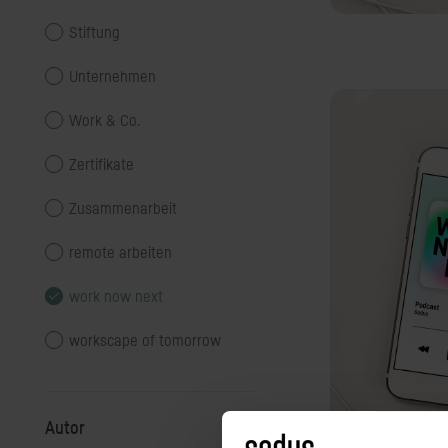
Stiftung
Unternehmen
Work & Co.
Zertifikate
Zusammenarbeit
remote arbeiten
work now next
workscape of tomorrow
Autor