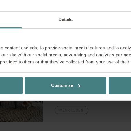
Details
Podcast
05.02.2025
e content and ads, to provide social media features and to analy
work now next – De
 our site with our social media, advertising and analytics partn
der se:mission
 provided to them or that they’ve collected from your use of their
Der Corporate Podcast von Sedus w
Einblicke in die Welt des Designs. 
Customize
– der kreative Kopf hinter dem neu
Inspiration, Arbeitsweise und die T
MEHR LESEN