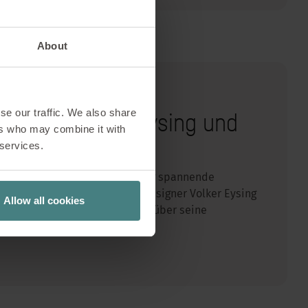
About
se our traffic. We also share
signer Volker Eysing und
ers who may combine it with
 services.
ork now next bietet regelmäßig spannende
In der neuesten Folge spricht Designer Volker Eysing
Allow all cookies
en Konferenzstuhl se:mission – über seine
rends der Zukunft.