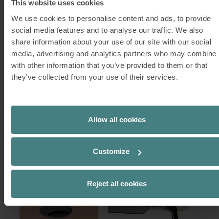
This website uses cookies
Tablero en grosores de 19 o 25 mm
We use cookies to personalise content and ads, to provide
Con esquinas cuadradas o redondeadas
social media features and to analyse our traffic. We also
share information about your use of our site with our social
Con o sin canteado biselado
media, advertising and analytics partners who may combine i
with other information that you’ve provided to them or that
they’ve collected from your use of their services.
Electrificación
Allow all cookies
Electrificación mediante cableado invisible a
través de la pata de la mesa (en todas las
variantes con patas)
Customize
Bandeja de cables continua y abatible
(disponible en todos los colores epoxi)
Reject all cookies