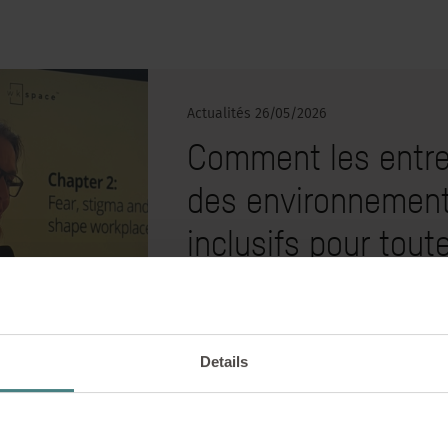
Actualités
26/05/2026
Comment les entre
des environnements
inclusifs pour tout
Lors de la dernière édition de la C
de son showroom de Londres, fraîch
animée par Hannah Nardini, spécia
Une rencontre riche en enseignemen
Details
travail de demain.
EN SAVOIR PLUS