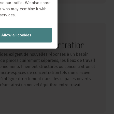
se our traffic. We also share
ers who may combine it with
 services.
Allow all cookies
espace de concentration
ides exigent de nouvelles réponses à un besoin
u de pièces clairement séparées, les lieux de travail
ronnements finement structurés où concentration et
 micro-espaces de concentration tels que se:cove
d’intégrer directement dans des espaces ouverts
réant ainsi un nouvel équilibre entre travail