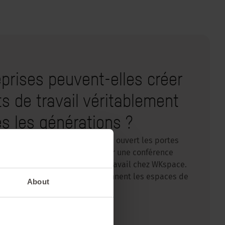
prises peuvent-elles créer
 de travail véritablement
es les générations ?
lerkenwell Design Week, Sedus a ouvert les portes
ement repensé, pour accueillir une conférence
liste des environnements de travail chez WKspace.
ts sur les tendances qui façonnent les espaces de
About