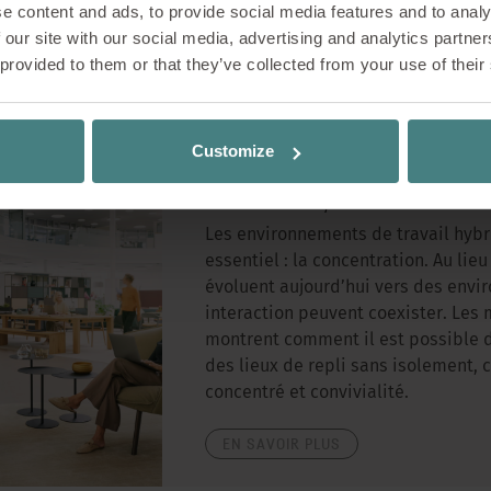
e content and ads, to provide social media features and to analy
 our site with our social media, advertising and analytics partn
 provided to them or that they’ve collected from your use of their
Solutions
22/05/2026
Customize
se:cove, un micro-
Les environnements de travail hybr
essentiel : la concentration. Au lie
évoluent aujourd’hui vers des envi
interaction peuvent coexister. Les
montrent comment il est possible 
des lieux de repli sans isolement, c
concentré et convivialité.
EN SAVOIR PLUS