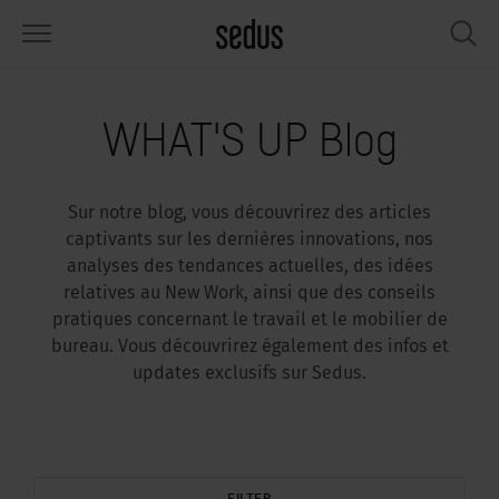
PRODUITS
SOLUTIONS
INSPIRATIONS
WHAT’S UP
SEDUSTAINABLE
ENTREPRISE
WHAT'S UP Blog
éges
rksettings
end-Monitor "Sedus INSIGHTS"
availler chez Sedus
cial
propos de nous
Sur notre blog, vous découvrirez des articles
bles
férences
yles de travail "Sedus Solutions"
rabilité
ologie
nnées et Faits
captivants sur les dernières innovations, nos
analyses des tendances actuelles, des idées
pace de rangement
nfigurateur
uleurs
tualités
onomie
rrière
relatives au New Work, ainsi que des conseils
pratiques concernant le travail et le mobilier de
rans et acoustique
ps & Software
ndances de travail
nté
dustainable
mmuniqués de presse
bureau. Vous découvrirez également des infos et
updates exclusifs sur Sedus.
rkshop Tools & Accessoires
rvices
gonomia
lutions
ws & Events
us cherchez l‘inspiration ?
emples pratiques pour Workcafé &
cus au bureau
dcast
.
FILTER