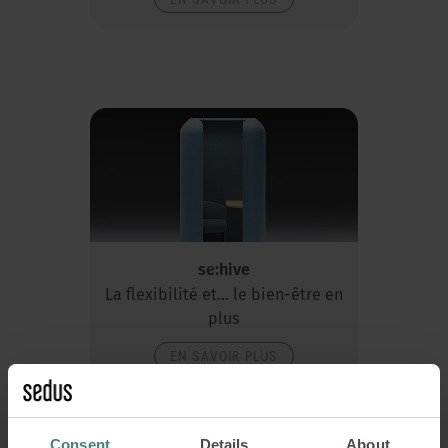
se:hive
La flexibilité et... le bien-être en
plus
EN SAVOIR PLUS
Consent
Details
About