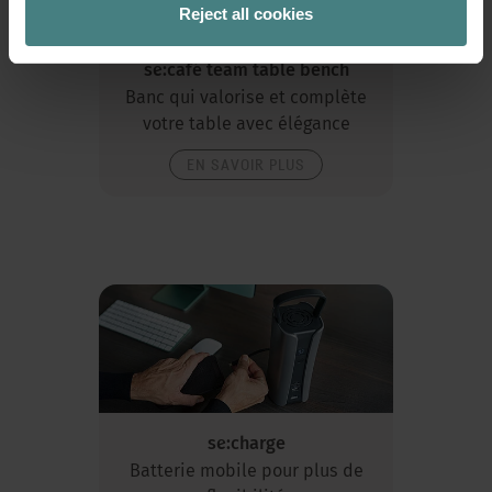
Reject all cookies
se:café team table bench
Banc qui valorise et complète
votre table avec élégance
EN SAVOIR PLUS
se:charge
Batterie mobile pour plus de