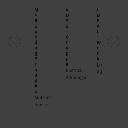
L
M
V
I
a
+
O
D
b
R
S
E
a
S
S
A
n
p
-
L
q
e
G
-
u
d
r
W
e
a
u
e
e
g
p
r
n
G
p
k
l
r
e
Lippstadt,
i
o
Rostock,
Allemagne
g
u
Allemagne
n
p
e
A
N
G
2
Muttenz,
6
Suisse
Berlin,
Allemagne