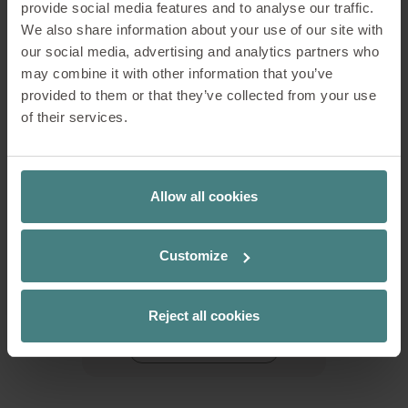
provide social media features and to analyse our traffic.
PER SAPERNE DI PIÙ
We also share information about your use of our site with
our social media, advertising and analytics partners who
may combine it with other information that you’ve
provided to them or that they’ve collected from your use
of their services.
Allow all cookies
Customize
se:café team table bench
Il bench come complemento
Reject all cookies
perfetto per il tavolo
PER SAPERNE DI PIÙ