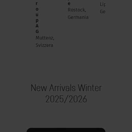
i
r
e
Lippstadt,
n
o
Rostock,
Germania
e
u
Germania
N
p
2
A
6
G
Berlino,
Muttenz,
Germania
Svizzera
New Arrivals Winter
2025/2026