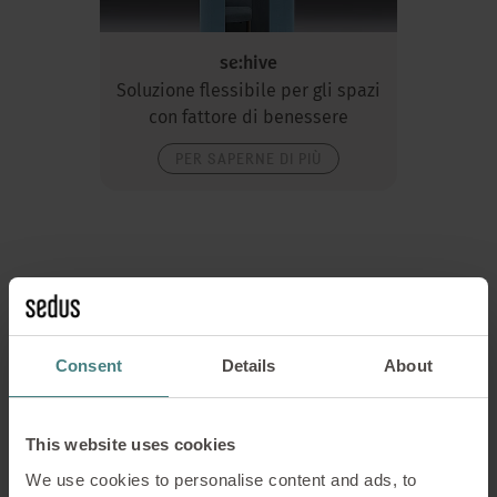
se:hive
Soluzione flessibile per gli spazi
con fattore di benessere
PER SAPERNE DI PIÙ
Consent
Details
About
This website uses cookies
se:café bar
We use cookies to personalise content and ads, to
La collezione è completa