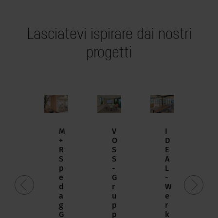
Lasciatevi ispirare dai nostri
progetti
L
M
V
I
a
+
O
D
b
R
S
E
a
S
S
A
n
p
-
L
c
e
G
-
a
d
r
W
o
a
u
e
n
g
p
r
l
G
p
k