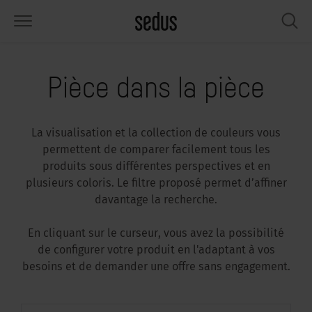
PRODUITS
SOLUTIONS
INSPIRATIONS
WHAT’S UP
SEDUSTAINABLE
ENTREPRISE
Pièce dans la pièce
éges
rksettings
end-Monitor "Sedus INSIGHTS"
availler chez Sedus
cial
propos de nous
La visualisation et la collection de couleurs vous
bles
férences
yles de travail "Sedus Solutions"
rabilité
ologie
nnées et Faits
permettent de comparer facilement tous les
produits sous différentes perspectives et en
pace de rangement
nfigurateur
uleurs
tualités
onomie
rrière
plusieurs coloris. Le filtre proposé permet d’affiner
davantage la recherche.
rans et acoustique
ps & Software
ndances de travail
nté
dustainable
mmuniqués de presse
En cliquant sur le curseur, vous avez la possibilité
rkshop Tools & Accessoires
rvices
gonomia
lutions
ws & Events
de configurer votre produit en l'adaptant à vos
besoins et de demander une offre sans engagement.
us cherchez l‘inspiration ?
emples pratiques pour Workcafé &
cus au bureau
dcast
.