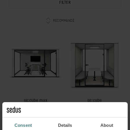
FILTER
RECOMMANDÉ
se:cube max
se:cube
L‘espace dans l‘espace,
La solution cabine dédiée aux
flexible, en grandes
open spaces
dimensions
Consent
Details
About