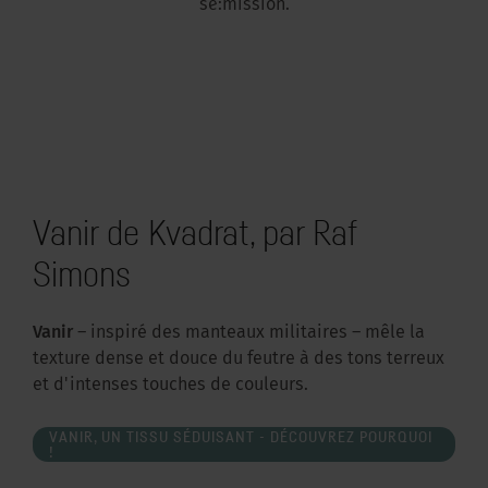
se:mission.
Vanir de Kvadrat, par Raf
Simons
Vanir
– inspiré des manteaux militaires – mêle la
texture dense et douce du feutre à des tons terreux
et d'intenses touches de couleurs.
VANIR, UN TISSU SÉDUISANT - DÉCOUVREZ POURQUOI
!