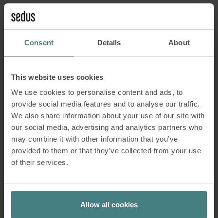
SERPENTINE, UN TISSU SÉDUISANT - DÉCOUVREZ
POURQUOI !
Consent
Details
About
Steelcut Trio 3 de Kvadrat, par
This website uses cookies
We use cookies to personalise content and ads, to
Frans Dijkmeijer & Giulio Ridolfo
provide social media features and to analyse our traffic.
We also share information about your use of our site with
our social media, advertising and analytics partners who
Steelcut Trio 3
fascine par sa structure pyramidale qui
may combine it with other information that you’ve
lui confère une profondeur et un dynamisme singuliers.
provided to them or that they’ve collected from your use
Trois fils de couleurs différentes, tout en nuances –
of their services.
sublimes.
STEELCUT TRIO 3, UN TISSU SÉDUISANT - DÉCOUVREZ
POURQUOI !
Allow all cookies