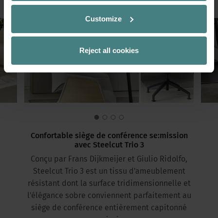
Customize
Reject all cookies
Confortable siège de conférence se:mission
avec Steelcut Trio 3
Conçu par Frans Dijkmeijer et Giulio Ridolfo,
Steelcut Trio 3 est un tissu d'ameublement
résistant dont la surface tridimensionnelle et
l'élégance sobre conviennent parfaitement au
siège de conférence entièrement capitonné