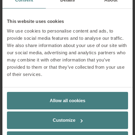
EN SAVOIR PLUS
This website uses cookies
We use cookies to personalise content and ads, to
provide social media features and to analyse our traffic.
We also share information about your use of our site with
our social media, advertising and analytics partners who
may combine it with other information that you’ve
provided to them or that they’ve collected from your use
of their services.
se:kit siège visiteur
Allow all cookies
Modèle à 4 pieds et piètement luge au
design harmonieux
EN SAVOIR PLUS
Customize