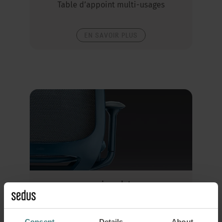
Table d’appoint multi-usages
EN SAVOIR PLUS
se:air update
Siège hybride empreint de légèreté
Consent
Details
About