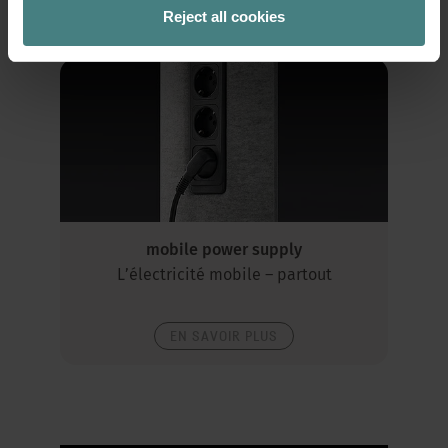
Reject all cookies
mobile power supply
L’électricité mobile – partout
EN SAVOIR PLUS