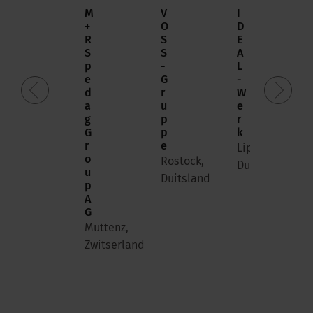
O
M
V
I
n
+
O
D
l
R
S
E
i
S
S
A
n
p
-
L
e
e
G
-
b
d
r
W
a
a
u
e
n
g
p
r
k
G
p
k
N
r
e
Lippstadt,
2
o
Rostock,
Duitsland
6
u
Duitsland
p
Berlijn,
A
Duitsland
G
Muttenz,
Zwitserland