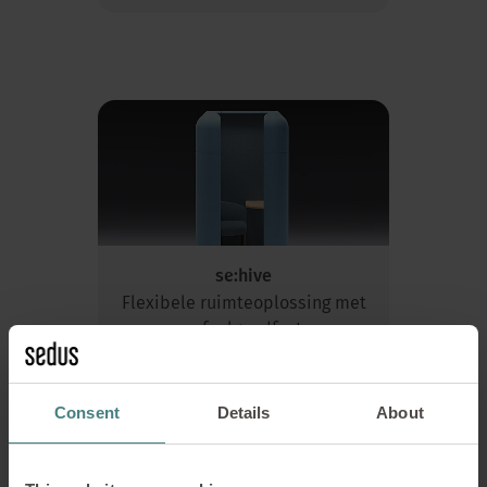
se:hive
Flexibele ruimteoplossing met
een feelgoodfactor
LEES MEER
Consent
Details
About