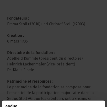
Fondateurs :
Emma Stoll (†2010) und Christof Stoll (†2003)
Création :
8 mars 1985
Directoire de la fondation :
Adelheid Kummle (président du directoire)
Heinrich Lachenmaier (vice-président)
Dr. Klaus Eisele
Patrimoine et ressources :
Le patrimoine de la fondation se compose pour
l’essentiel de la participation majoritaire dans la
Sedus Stoll AG que les créateurs ont transmis en
cadeau, de leur vivant, à la fondation. Ce sont leurs