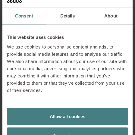
dividendes qui permettent à la fondation de
financer ses activités.
Consent
Details
About
Secrétariat :
Stoll VITA Stiftung, Brückenstraße 15, D-79761
This website uses cookies
Waldshut
We use cookies to personalise content and ads, to
provide social media features and to analyse our traffic.
ACCÉDER AU SITE WEB
We also share information about your use of our site with
our social media, advertising and analytics partners who
may combine it with other information that you’ve
provided to them or that they’ve collected from your use
of their services.
La fondation Karl Bröcker
Allow all cookies
La fondation Karl Bröcker soutient avant tout des
projets éducatifs ainsi que des projets et
établissements médicaux et thérapeutiques pour