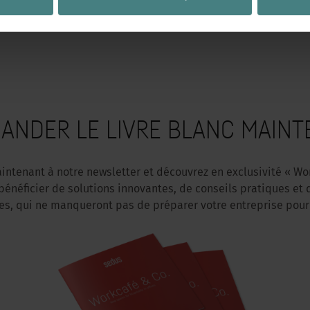
ANDER LE LIVRE BLANC MAINT
intenant à notre newsletter et découvrez en exclusivité « Wor
bénéficier de solutions innovantes, de conseils pratiques et 
, qui ne manqueront pas de préparer votre entreprise pour 