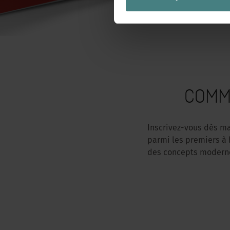
COMM
Inscrivez-vous dès ma
parmi les premiers à 
des concepts modernes