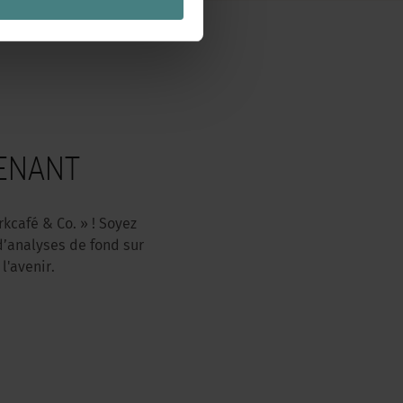
ENANT
kcafé & Co. » ! Soyez
d’analyses de fond sur
l'avenir.