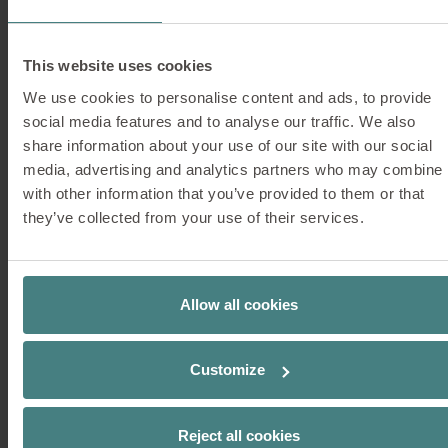
Usagers :
Équipes, personnes seules
Sphère privée :
Semi-publique, semi-
This website uses cookies
privée, privée
We use cookies to personalise content and ads, to provide
social media features and to analyse our traffic. We also
Modes de travail:
Les 4C, en particulier :
share information about your use of our site with our social
solo informel, travail informel, sociabilité,
media, advertising and analytics partners who may combine i
discrétion, confidentialité, décontraction
with other information that you’ve provided to them or that
they’ve collected from your use of their services.
Allow all cookies
Customize
Reject all cookies