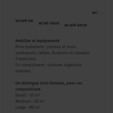
se:tea
se:
se:café bar
se:lab island
se:café bench
Mobilier et équipement
Principalement : plantes et murs
verdoyants, tables, fauteuils et canapés
d’extérieur
En complément : cloisons végétales
mobiles
On distingue trois formats, pour ces
compositions
Small: ~35 m²
Medium: ~50 m²
Large: ~80 m²