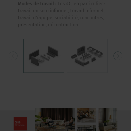
Modes de travail :
Les 4C, en particulier :
travail en solo informel, travail informel,
travail d’équipe, sociabilité, rencontres,
présentation, décontraction