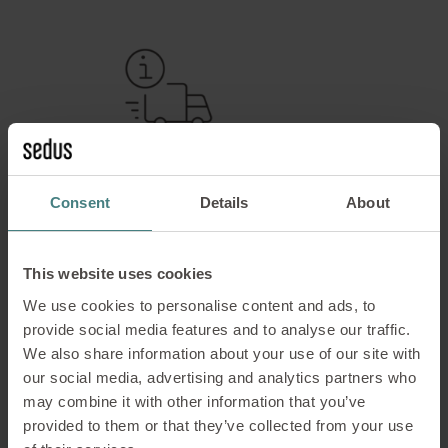
Consent
Details
About
Información para proveedores
This website uses cookies
Los proveedores pueden encontrar aquí toda la
We use cookies to personalise content and ads, to
información relevante, como directrices y
provide social media features and to analyse our traffic.
condiciones de compra.
We also share information about your use of our site with
our social media, advertising and analytics partners who
LEER MÁS
may combine it with other information that you’ve
provided to them or that they’ve collected from your use