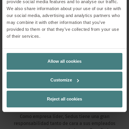
provide social media features and to analyse our traffic.
*El objetivo es ambicioso pero claro: Sedus quiere
We also share information about your use of our site with
alcanzar la neutralidad de CO₂ para 2025 en sus
our social media, advertising and analytics partners who
centros administrativos y de producción.
may combine it with other information that you’ve
provided to them or that they’ve collected from your use
Impulsada por la visión de un futuro sostenible,
of their services.
Sedus desarrolla continuamente innovaciones
respetuosas con el medio ambiente y optimizadas
para las personas. Las soluciones inteligentes y de
Allow all cookies
alta calidad para el espacio de trabajo están
diseñadas para que todos puedan desarrollar
plenamente su talento y conseguir cosas
Customize
extraordinarias como parte de un equipo. Por ello,
Sedus concede especial importancia a las
necesidades, exigencias y expectativas
Reject all cookies
individuales.
Como empresa líder, Sedus tiene una gran
responsabilidad tanto de cara a sus empleados