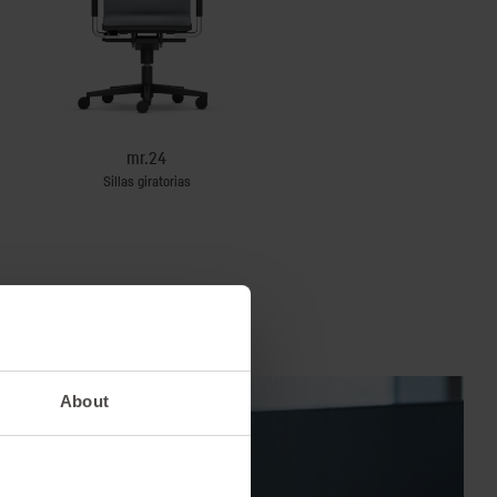
mr.24
quarterback 2
Sillas giratorias
Silla giratoria para el bienestar prod
About