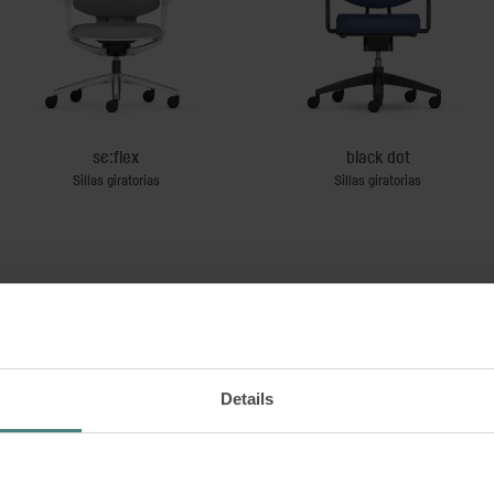
se:flex
black dot
Sillas giratorias
Sillas giratorias
Details