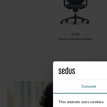
black dot air
se:kit
Sillas giratorias
Silla de sistemática modular
Consent
This website uses cookies