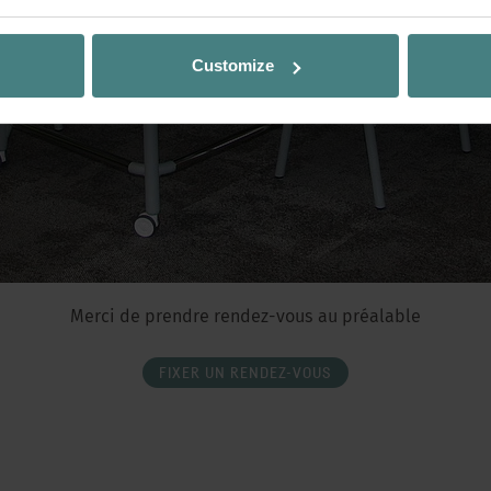
Customize
Merci de prendre rendez-vous au préalable
FIXER UN RENDEZ-VOUS