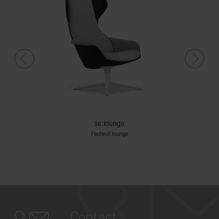
se:lounge
Fauteuil lounge
Table si
Contact