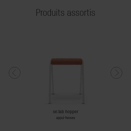
Produits assortis
se:lab hopper
 travail
appui-fesses