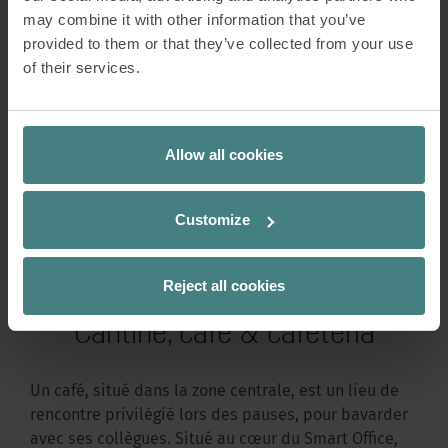
may combine it with other information that you’ve
Concentration
provided to them or that they’ve collected from your use
of their services.
Communication
Collaboration
Allow all cookies
Détente et relaxation
Customize
Reject all cookies
Cantine, café & cafétéria
Un café, situé dans la zone centrale, est un lieu de
rencontre privilégié lors des pauses, pour bavarder
avec ses collègues. Situé au cœur du Smart Office,