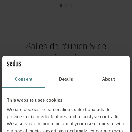
Salles de réunion & de
séminaire
Les salles de réunion, grandes ou petites,
Consent
Details
About
permettent de travailler à plusieurs sans être
dérangés et d'organiser des présentations. Elles
sont équipées de l'équipement nécessaire et
This website uses cookies
d'outils intelligents permettant d'aborder les
We use cookies to personalise content and ads, to
projets en cours ou à venir, d'en discuter dans un
provide social media features and to analyse our traffic.
environnement préservé, et d'élaborer des
We also share information about your use of our site with
solutions.
our social media, advertising and analytics partners who