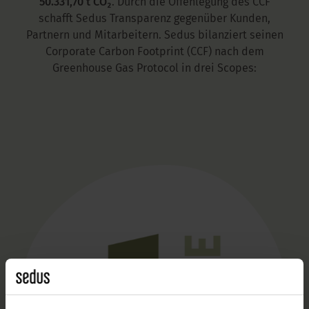
50.331,70 t CO₂
. Durch die Offenlegung des CCF
schafft Sedus Transparenz gegenüber Kunden,
Partnern und Mitarbeitern. Sedus bilanziert seinen
Corporate Carbon Footprint (CCF) nach dem
Greenhouse Gas Protocol in drei Scopes: