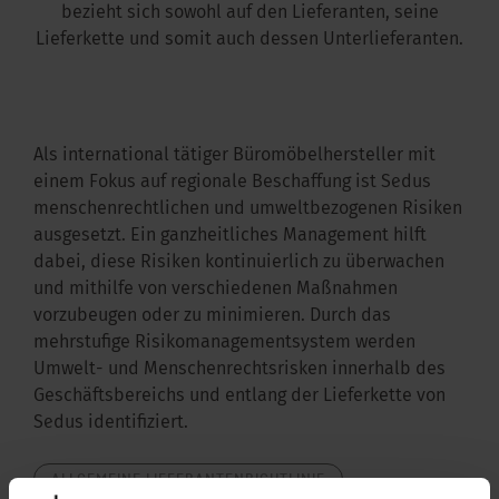
bezieht sich sowohl auf den Lieferanten, seine
Lieferkette und somit auch dessen Unterlieferanten.
Als international tätiger Büromöbelhersteller mit
einem Fokus auf regionale Beschaffung ist Sedus
menschenrechtlichen und umweltbezogenen Risiken
ausgesetzt. Ein ganzheitliches Management hilft
dabei, diese Risiken kontinuierlich zu überwachen
und mithilfe von verschiedenen Maßnahmen
vorzubeugen oder zu minimieren. Durch das
mehrstufige Risikomanagementsystem werden
Umwelt- und Menschenrechtsrisken innerhalb des
Geschäftsbereichs und entlang der Lieferkette von
Sedus identifiziert.
ALLGEMEINE LIEFERANTENRICHTLINIE