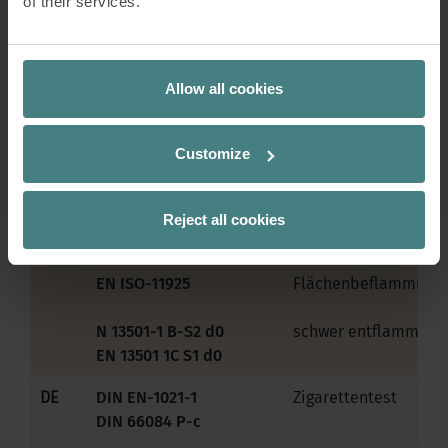
of their services.
Normen
Prüf- bzw.
Allow all cookies
Land
Klassifizierungsnorm
Kurzbeschreibung
EU
EN 1021-1
Zigarettentest
Customize
EN 1021-2
Streichholztest
Reject all cookies
EN 13823
SBI-Test
EN ISO-11925
Flächenbeflammung
N 13501-1 B-S2 d0
schwer entflammbar
EN 13501 1C S1 d0
DE
DIN EN-1021-1
Zigarettentest
DIN 66084 P-c