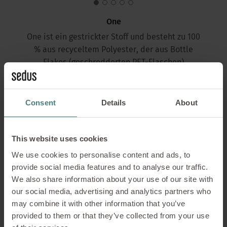
One
One ist ein gestrickter Stoff und besteht zu 100
% aus recyceltem Polyester, der aus Bottle
Flakes (geschredderten PET-Flaschen)
gewonnen wird. Er ist langlebig, robust und
atmungsaktiv sowie nach dem Global Recycled
Standard zertifiziert. Der Stoff ist am Stück
Consent
Details
About
gefärbt und verfügt somit über einen sehr
frischen Look. One erfüllt verschiedene
This website uses cookies
Voraussetzungen zur Feuerbeständigkeit.
We use cookies to personalise content and ads, to
provide social media features and to analyse our traffic.
We also share information about your use of our site with
Gesamtüberblick über die bei
our social media, advertising and analytics partners who
may combine it with other information that you’ve
Sedus berücksichtigten
provided to them or that they’ve collected from your use