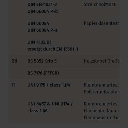
DIN EN-1021-2
Streichholztest
DIN 66084 P-b
DIN 66084
Papierkissentest
DIN 66084 P-a
DIN 4102 B1
ersetzt durch EN 13501-1
GB
BS 5852 Crib 5
Holzstapel Größe 5
BS 7176 (FFFSR)
IT
UNI 9175 / class 1.IM
Kleinbrennertest für
Polsteraufbauten
UNI 8457 & UNI 9174 /
Kleinbrennertest
class 1.IM
Flächenbeflammung
Flammausbreitung