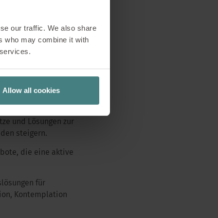
 Ziel ist es, Sie mit
Argumenten
ohlbefinden am
se our traffic. We also share
ers who may combine it with
 services.
Allow all cookies
e ergonomische
man sie?
ze und Lösungen zur
den steigern.
ote, die eine aktive
lösungen für
ion, Kontemplation