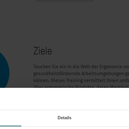
Ziele
Tauchen Sie ein in die Welt der Ergonomie un
gesundheitsfördernde Arbeitsumgebungen ge
können. Dieses Training vermittelt Ihnen um
über ergonomische Produkte, deren Merkmal
Beratungsansätze. Sie lernen, wie Räume ges
Bewegung fördern und auch das Wohlbefinden
Darüber hinaus erhalten Sie spannende Einbl
Details
wissenschaftliche Erkenntnisse, Trends sowi