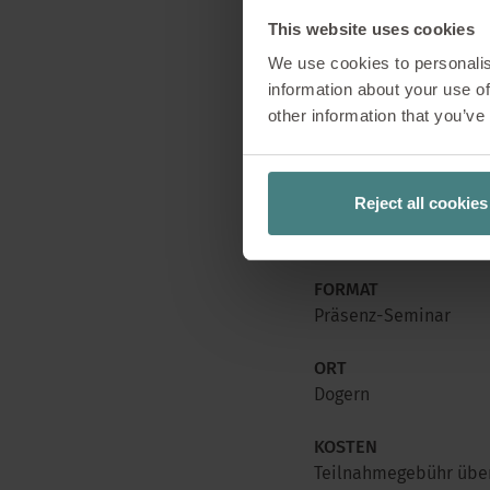
This website uses cookies
DAUER
1 Tag
We use cookies to personalis
information about your use of
TERMINE
other information that you’ve
23. Juni 2026
8. Dezember 2026
Reject all cookies
SPRACHE
deutsch
FORMAT
Präsenz-Seminar
ORT
Dogern
KOSTEN
Teilnahmegebühr üb