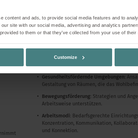
Medizin, Psychologie und Neurowissenschaften.
inspirierenden Konzepten und praxisnahen 
auszustatten, um die Gesundheit und das W
e content and ads, to provide social media features and to analy
Arbeitsplatz aktiv zu fördern.
 our site with our social media, advertising and analytics partn
 provided to them or that they’ve collected from your use of their
Inhalte
Customize
Ergonomische Grundlagen
:
Was macht gut
Produkte aus, und wie erkennt und berät 
Gesundheitsfördernde Umgebungen
:
Ansät
Gestaltung von Räumen, die das Wohlbefin
Bewegungsförderung
:
Strategien und Angeb
Arbeitsweise unterstützen.
Arbeitsmodi
:
Bedarfsgerechte Einrichtungs
Konzentration, Kommunikation, Kollaborat
und Konnektion.
ernimmt