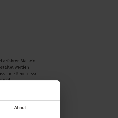
d erfahren Sie, wie
staltet werden
fassende Kenntnisse
e und
chaffen werden, die
 steigern.
icke in
About
e Lösungsansätze aus