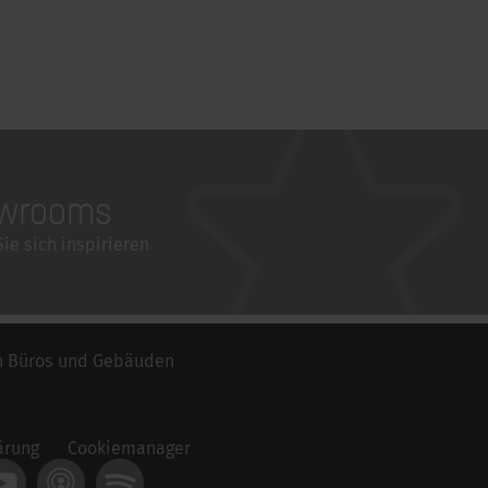
wrooms
ie sich inspirieren
n Büros und Gebäuden
ärung
Cookiemanager