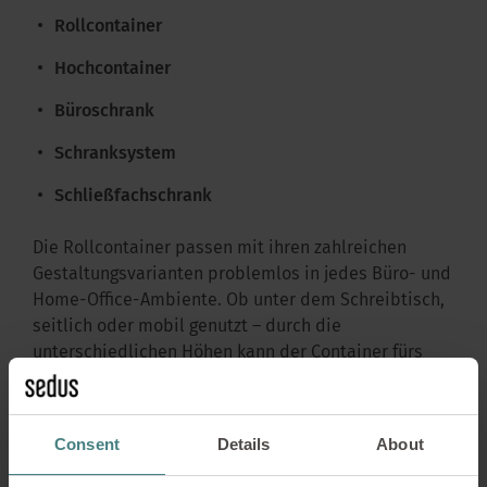
Rollcontainer
Hochcontainer
Büroschrank
Schranksystem
Schließfachschrank
Die Rollcontainer passen mit ihren zahlreichen
Gestaltungsvarianten problemlos in jedes Büro- und
Home-Office-Ambiente. Ob unter dem Schreibtisch,
seitlich oder mobil genutzt – durch die
unterschiedlichen Höhen kann der Container fürs
Büro vielseitig eingesetzt und auf die eigenen
Bedürfnisse angepasst werden. Die zusätzliche
Ausstattung mit einem Kissen als Sitzgelegenheit
Consent
Details
About
ermöglicht außerdem ein spontanes Austauschen
unter Kollegen. Ebenso praktisch sind die