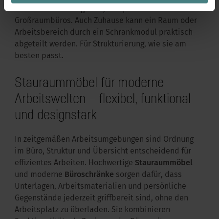
als Raumteiler fungieren, beispielsweise in
Großraumbüros. Auch Zuhause kann ein Raum oder
Arbeitsbereich durch ein Schrankmodul praktisch
abgeteilt werden. Für Strukturierung, wie sie am
besten passt.
Stauraummöbel für moderne
Arbeitswelten – flexibel, funktional
und designstark
In zeitgemäßen Arbeitsumgebungen sind Ordnung
im Büro, Struktur und Übersicht entscheidend für
effizientes Arbeiten. Hochwertige
Stauraummöbel
und moderne
Büroschränke
sorgen dafür, dass
Unterlagen, Arbeitsmaterialien und persönliche
Gegenstände jederzeit griffbereit sind, ohne den
Arbeitsplatz zu überladen. Sie kombinieren