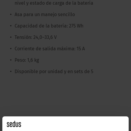
nivel y estado de carga de la batería
Asa para un manejo sencillo
Capacidad de la batería: 275 Wh
Tensión: 24,0–33,6 V
Corriente de salida máxima: 15 A
Peso: 1,6 kg
Disponible por unidad y en sets de 5
Conexiones