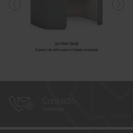
e
se:hive desk
 «After Work»
Espacio de retiro para el trabajo ocasional
Mesa de tra
Contacto
Contactar