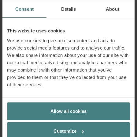
Consent
Details
About
2× USB-C 60 W
1× USB-A 24 W
This website uses cookies
1× USB-C 60 W incl. cable
We use cookies to personalise content and ads, to
provide social media features and to analyse our traffic.
1× Lightning 10 W incl. cable
We also share information about your use of our site with
our social media, advertising and analytics partners who
may combine it with other information that you’ve
provided to them or that they’ve collected from your use
of their services.
Allow all cookies
Customize