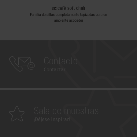
se:café soft chair
poyo
Familia de sillas completamente tapizadas para un
Whiteboards y 
ambiente acogedor
Contacto
Contactar
Sala de muestras
¡Déjese inspirar!