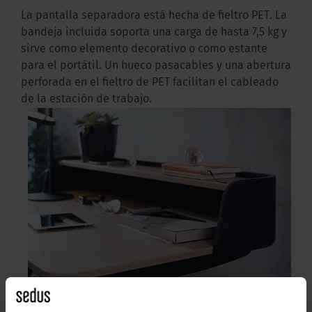
La pantalla separadora está hecha de fieltro PET. La
bandeja incluida soporta una carga de hasta 7,5 kg y
sirve como elemento decorativo o como estante
para el portátil. Un hueco pasacables y una abertura
perforada en el fieltro de PET facilitan el cableado
de la estación de trabajo.