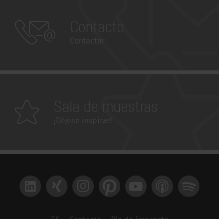
Contacto
Contactar
Sala de muestras
¡Déjese inspirar!
LinkedIn
Xing
Instagram
Pinterest
YouTube
Apple Podcast
Spotify