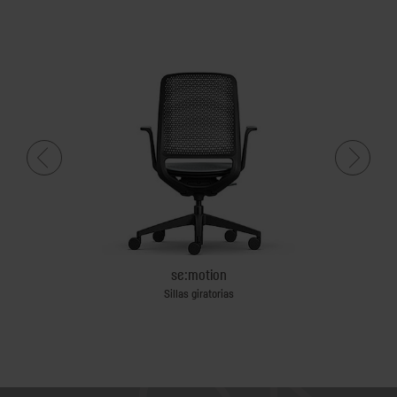
se:motion
ágil
Sillas giratorias