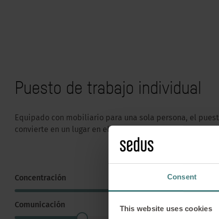
Puesto de trabajo individual
Equipado con mobiliario para una sola persona, el puest
convierte en un lugar en el que prima la concentración.
Consent
Concentración
En Sedus S
información
división de
Comunicación
This website uses cookies
según las 