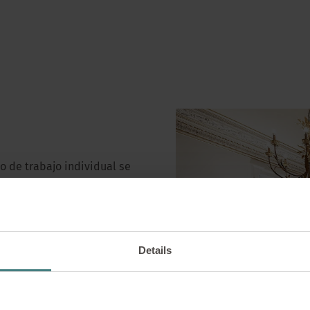
o de trabajo individual se
Details
olutions encontrará más
 e inspiración sobre la
 los espacios de trabajo
necesidades de los