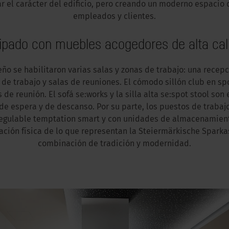
r el carácter del edificio, pero creando un
moderno espacio d
empleados y clientes.
ipado con muebles acogedores de alta cal
eño se habilitaron varias salas y zonas de trabajo: una recep
 de trabajo y salas de reuniones. El cómodo
sillón club en sp
s de reunión. El
sofá se:works
y
la silla alta se:spot stool
son e
de espera y de descanso. Por su parte, los puestos de traba
regulable temptation smart
y con unidades de almacenamiento
ración física de lo que representan la Steiermärkische Spark
combinación de tradición y modernidad.