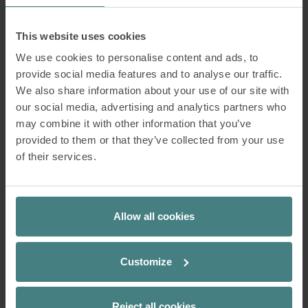
seminarios
This website uses cookies
Una gran mesa en el centro, combinada con sillas
We use cookies to personalise content and ads, to
giratorias flexibles, ofrece espacio para
provide social media features and to analyse our traffic.
negociaciones y reuniones sin interrupciones.
We also share information about your use of our site with
our social media, advertising and analytics partners who
Concentración
may combine it with other information that you’ve
provided to them or that they’ve collected from your use
of their services.
Comunicación
Colaboración
Allow all cookies
Relajación
Customize
Reject all cookies