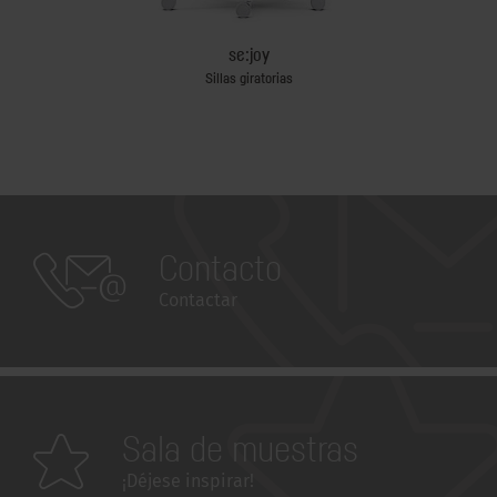
sk
se:joy
e reuniones y
Sillas giratorias
Mesas para r
Contacto
Contactar
Sala de muestras
¡Déjese inspirar!