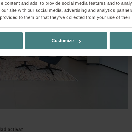
dente en Northville, Michigan, es autor, conferenc
e content and ads, to provide social media features and to analy
años en el campo de la gestión del conocimient
 our site with our social media, advertising and analytics partn
 provided to them or that they’ve collected from your use of their
ment: A Guide to Leading Communities of Pract
más reciente. En esta entrevista, publicada en el
eld nos explica, entre otras cosas, el papel de un
Customize
resa a crear valor, especialmente a la luz de los
medioambientales de nuestro tiempo.
dad activa?