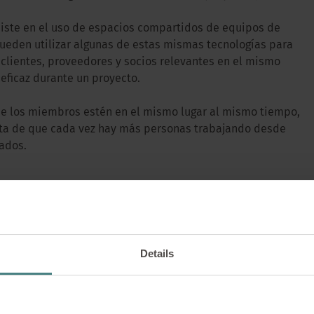
siste en el uso de espacios compartidos de equipos de
ueden utilizar algunas de estas mismas tecnologías para
 clientes, proveedores y socios relevantes en el mismo
eficaz durante un proyecto.
 los miembros estén en el mismo lugar al mismo tiempo,
vista de que cada vez hay más personas trabajando desde
ados.
SOLUCIONES |
20/08/2024
 de comunidades – Una
con Stan Garfield
Details