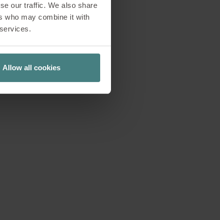
iante y especialista
se our traffic. We also share
o. «Handbook of
ers who may combine it with
 services.
ice» (De Gruyter,
 número 15 de Sedus
a comunidad para
Allow all cookies
 retos sociales y