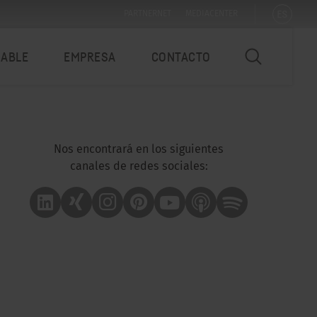
ES
PARTNERNET
MEDIACENTER
NABLE
EMPRESA
CONTACTO
Nos encontrará en los siguientes
canales de redes sociales:
Linkedin
Xing
Instagram
Pinterest
Youtube
Apple Podcast
Spotify