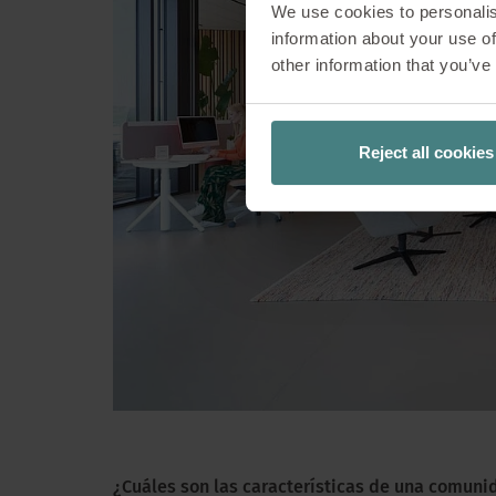
Stan Garfield, resi
We use cookies to personalis
desde hace 25 
information about your use of
other information that you’ve
Community Manage
2020) es su libro 
Insights, Garfi
Reject all cookies
ayudar a una emp
¿Cuáles son las características de una comuni