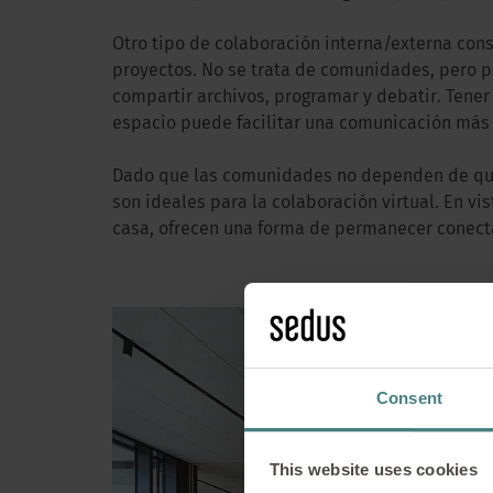
Otro tipo de colaboración interna/externa con
proyectos. No se trata de comunidades, pero p
compartir archivos, programar y debatir. Tener
espacio puede facilitar una comunicación más 
Dado que las comunidades no dependen de que
son ideales para la colaboración virtual. En 
casa, ofrecen una forma de permanecer conect
La gestión
Consent
This website uses cookies