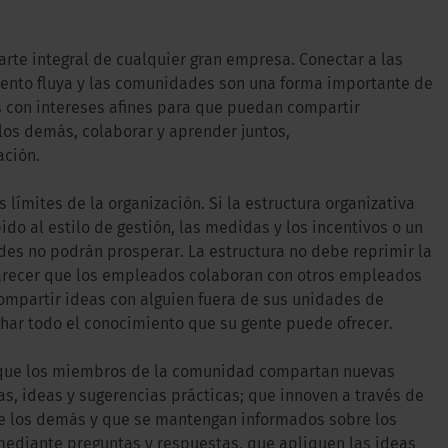
rte integral de cualquier gran empresa. Conectar a las
ento fluya y las comunidades son una forma importante de
 con intereses afines para que puedan compartir
 los demás, colaborar y aprender juntos,
ación.
límites de la organización. Si la estructura organizativa
do al estilo de gestión, las medidas y los incentivos o un
des no podrán prosperar. La estructura no debe reprimir la
parecer que los empleados colaboran con otros empleados
 compartir ideas con alguien fuera de sus unidades de
har todo el conocimiento que su gente puede ofrecer.
r que los miembros de la comunidad compartan nuevas
s, ideas y sugerencias prácticas; que innoven a través de
de los demás y que se mantengan informados sobre los
 mediante preguntas y respuestas, que apliquen las ideas