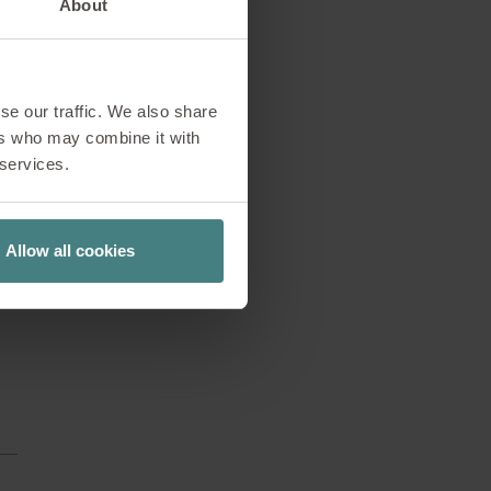
About
uro del trabajo?
se our traffic. We also share
s o nuevas ideas,
ers who may combine it with
 services.
día puede tomar
eso Sedus quiere
ape of Tomorrow»,
Allow all cookies
ultados de años de