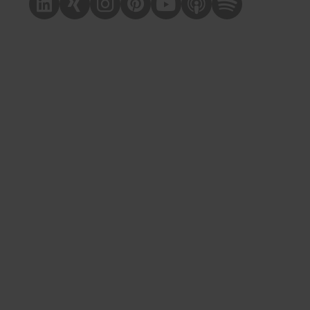
Linkedin
Xing
Instagram
Pinterest
Youtube
Apple Podcast
Spotify