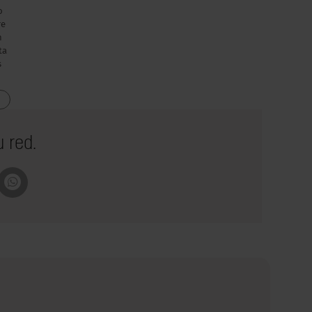
o
re
n
ta
s
 red.
pboard
Whatsapp