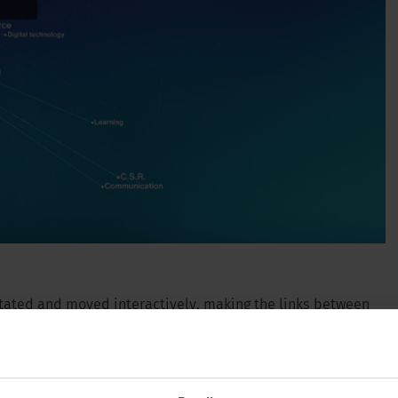
tated and moved interactively, making the links between
NOTICIAS |
28/06/2024
 "hybrid working" can be linked to the topics of home
 of Tomorrow – Comp
on the desired topic then brings up the associated content