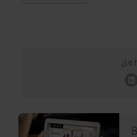
¿Le 
Li
B