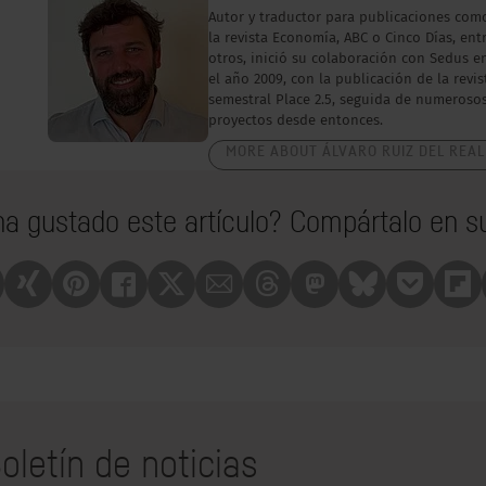
Autor y traductor para publicaciones com
la revista Economía, ABC o Cinco Días, ent
otros, inició su colaboración con Sedus e
el año 2009, con la publicación de la revis
semestral Place 2.5, seguida de numeroso
proyectos desde entonces.
MORE ABOUT ÁLVARO RUIZ DEL REAL
ha gustado este artículo? Compártalo en su
nkedin
Xing
Pinterest
Facebook
X
Mail
Treads
Mastrodon
Bluesky
Pocket
Fli
oletín de noticias