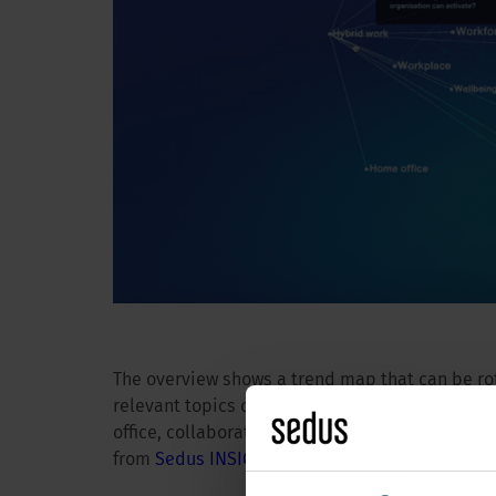
The overview shows a trend map that can be ro
relevant topics clear. For example, the keyword
Workscape
office, collaboration and community. Clicking 
from
Sedus INSIGHTS.