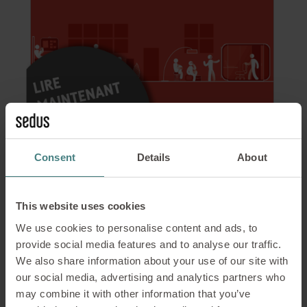
Consent
Details
About
Sommaire
This website uses cookies
We use cookies to personalise content and ads, to
Faits et chiffres
provide social media features and to analyse our traffic.
We also share information about your use of our site with
Parole d‘expert: « L’organisation en mutation »
our social media, advertising and analytics partners who
avec Giovanna D’Alessio, experte en conduite
may combine it with other information that you’ve
organisationnelle et auteur du livre « The power