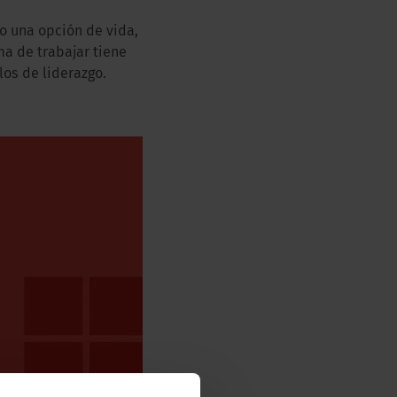
o una opción de vida,
a de trabajar tiene
los de liderazgo.