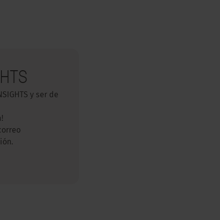
GHTS
NSIGHTS y ser de
a!
correo
ión.