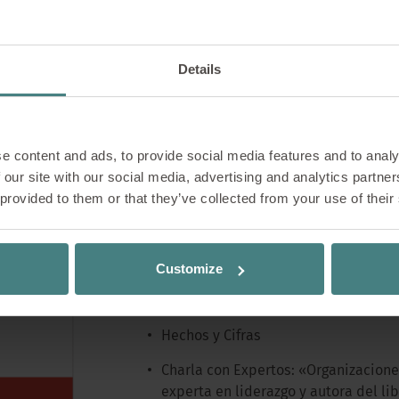
Details
e content and ads, to provide social media features and to analy
 our site with our social media, advertising and analytics partn
 provided to them or that they’ve collected from your use of their
Customize
Índice
Hechos y Cifras
Charla con Expertos: «Organizacione
experta en liderazgo y autora del l