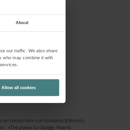
About
se our traffic. We also share
ers who may combine it with
 services.
Allow all cookies
s en transición» con Giovanna D'Alessio,
ibro «The power to change: How to