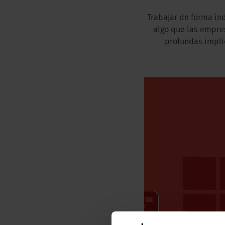
Trabajar de forma in
algo que las empre
profundas implic