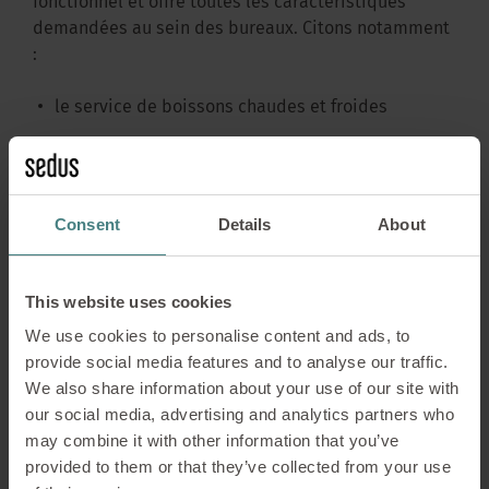
fonctionnel et offre toutes les caractéristiques
demandées au sein des bureaux. Citons notamment
:
le service de boissons chaudes et froides
la possibilité de réfrigérer les aliments
le fait de pouvoir ranger la vaisselle et les
couverts
Consent
Details
About
les options proposées (évier ou lave-vaisselle).
This website uses cookies
Design modulaire : simple,
We use cookies to personalise content and ads, to
flexible et personnalisable
provide social media features and to analyse our traffic.
We also share information about your use of our site with
our social media, advertising and analytics partners who
« Avec se:café bar, nous avons conçu un système qui
may combine it with other information that you’ve
se pense de façon modulaire, mais produit un effet
provided to them or that they’ve collected from your use
émotionnel », explique Konstantin Thomas. « Des