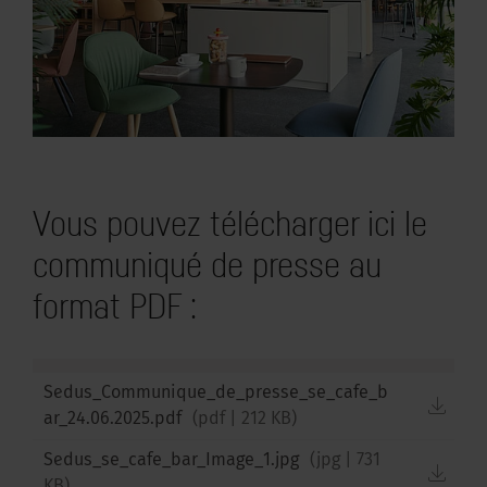
Vous pouvez télécharger ici le
communiqué de presse au
format PDF :
Sedus_Communique_de_presse_se_cafe_b
down
ar_24.06.2025.pdf
(
pdf
|
212 KB
)
Sedus_se_cafe_bar_Image_1.jpg
(
jpg
|
731
down