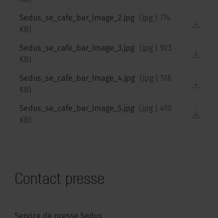
KB
)
Sedus_se_cafe_bar_Image_2.jpg
(
jpg
|
774
down
KB
)
Sedus_se_cafe_bar_Image_3.jpg
(
jpg
|
923
down
KB
)
Sedus_se_cafe_bar_Image_4.jpg
(
jpg
|
516
down
KB
)
Sedus_se_cafe_bar_Image_5.jpg
(
jpg
|
410
down
KB
)
Contact presse
Service de presse Sedus