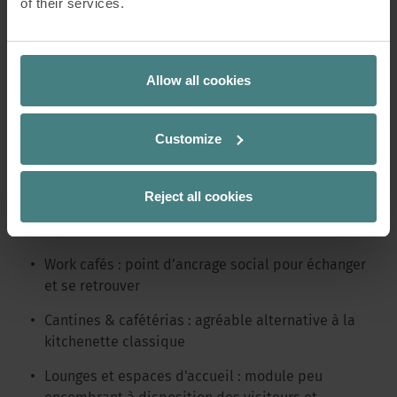
of their services.
lignes épurées, des matériaux authentiques et un
minimalisme assumé permettent au produit de se
fondre dans les contextes les plus variés – de
l’espace de coworking animé à la tranquillité d’une
Allow all cookies
bibliothèque, dans une nouvelle culture du travail. »
Customize
Grâce à leur structure autoportante et à la partie
installation cachée, les modules sont faciles à
intégrer, sans adaptations à effectuer au niveau du
Reject all cookies
bâtiment. Les possibilités d‘utilisation sont
nombreuses :
Work cafés : point d’ancrage social pour échanger
et se retrouver
Cantines & cafétérias : agréable alternative à la
kitchenette classique
Lounges et espaces d'accueil : module peu