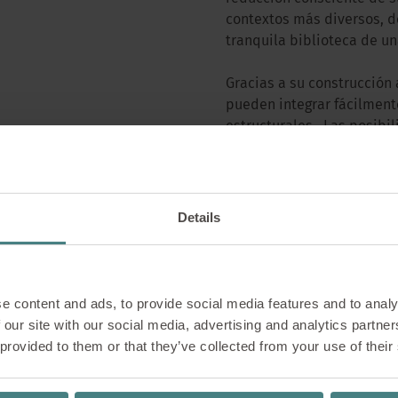
contextos más diversos, 
tranquila biblioteca de un
Gracias a su construcción 
pueden integrar fácilment
estructurales. Las posibi
múltiples:
Workcafés: el punto de 
Details
Comedores y bistrós: un
Zonas de descanso y re
que ocupa poco espaci
e content and ads, to provide social media features and to analy
Zonas intermedias y cr
 our site with our social media, advertising and analytics partn
ideas brevemente.
 provided to them or that they’ve collected from your use of their
Las posibilidades de dise