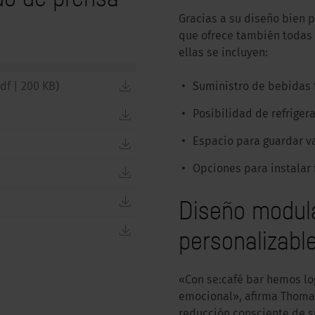
Gracias a su diseño bien 
que ofrece también todas 
ellas se incluyen:
download
df
|
200 KB
)
Suministro de bebidas f
download
Posibilidad de refriger
Espacio para guardar va
download
Opciones para instalar 
download
download
Diseño modular
download
personalizabl
«Con se:café bar hemos l
emocional», afirma Thomas.
reducción consciente de s