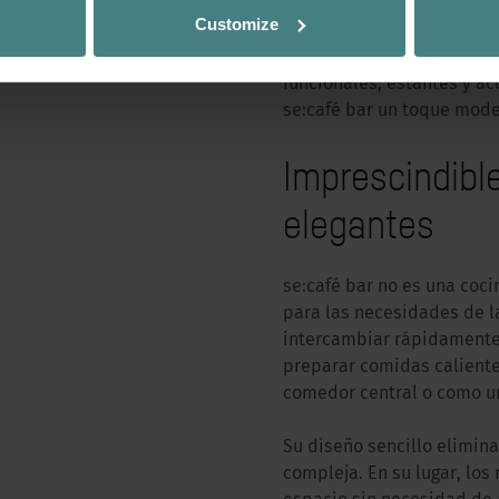
marcos, frontales, encime
Customize
independiente. Además, l
selección de melaminas de
funcionales, estantes y a
se:café bar un toque mode
Imprescindibl
elegantes
se:café bar no es una coc
para las necesidades de la
intercambiar rápidamente 
preparar comidas calient
comedor central o como un
Su diseño sencillo elimin
compleja. En su lugar, lo