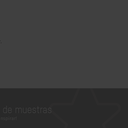
.
a de muestras
inspirar!