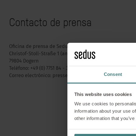
Contacto de prensa
Oficina de prensa de Sedus
Christof-Stoll-Straße 1 (antigua Gewerbestraße 2)
79804 Dogern
Teléfono:
+49 (0) 7751 84 - 320
Consent
Correo electrónico:
presse@sedus.com
This website uses cookies
We use cookies to personalis
information about your use of
other information that you’ve