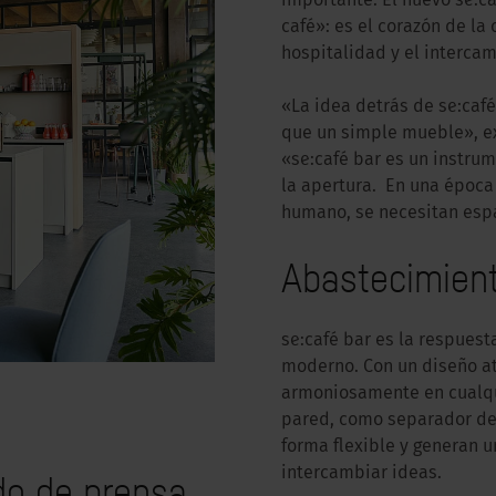
importante. El nuevo se:
café»: es el corazón de la
hospitalidad y el interca
«La idea detrás de se:café
que un simple mueble», ex
«se:café bar es un instru
la apertura. En una época
humano, se necesitan espa
Abastecimient
se:café bar es la respues
moderno. Con un diseño at
armoniosamente en cualqui
pared, como separador de 
forma flexible y generan 
intercambiar ideas.
do de prensa