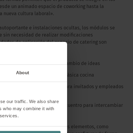
desde un animado espacio de coworking hasta la
a nueva cultura laboral».
autoportante e instalaciones ocultas, los módulos se
e sin necesidad de realizar modificaciones
lidades de aplicación del espacio de catering son
encuentro social para el intercambio de ideas
About
a alternativa acogedora a la clásica cocina
cepción: módulo de catering para invitados y empleados
o
se our traffic. We also share
uces de caminos: puntos de encuentro para intercambiar
ers who may combine it with
 services.
ño son casi ilimitadas: todos los elementos, como