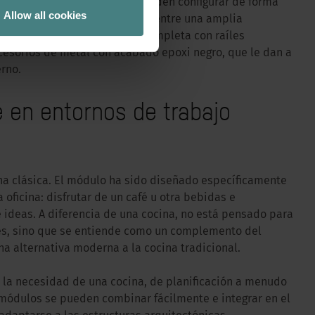
ras y paneles laterales, se pueden configurar de forma
Allow all cookies
os acabados se pueden elegir entre una amplia
 alta calidad. El diseño se completa con raíles
ccesorios de metal con acabado epoxi negro, que le dan a
rno.
e en entornos de trabajo
ina clásica. El módulo ha sido diseñado específicamente
 oficina: disfrutar de un café u otra bebidas e
ideas. A diferencia de una cocina, no está pensado para
es, sino que se entiende como un complemento del
a alternativa moderna a la cocina tradicional.
a la necesidad de una cocina, de planificación a menudo
s módulos se pueden combinar fácilmente e integrar en el