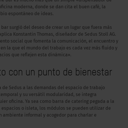
café bar es mucho más que un simple «dispensador de
 oficina moderna, donde se dan cita el buen café, la
mbio espontáneo de ideas.
 bar surgió del deseo de crear un lugar que fuera más
plica Konstantin Thomas, diseñador de Sedus Stoll AG.
mento social que fomenta la comunicación, el encuentro y
 en la que el mundo del trabajo es cada vez más fluido y
cios que reflejen esta dinámica».
o con un punto de bienestar
ta de Sedus a las demandas del espacio de trabajo
emporal y su versátil modularidad, se integra
er oficina. Ya sea como barra de catering pegada a la
espacios o isleta, los módulos se pueden utilizar de
un ambiente informal y acogedor para charlar e