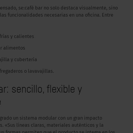
pensado, se:café bar no solo destaca visualmente, sino
las funcionalidades necesarias en una oficina. Entre
rías y calientes
ar alimentos
jilla y cubertería
fregaderos o lavavajillas.
: sencillo, flexible y
e
ogrado un sistema modular con un gran impacto
 «Sus líneas claras, materiales auténticos y la
us formas permiten que el producto se integre en los