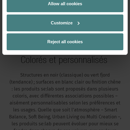
Allow all cookies
Customize
se:lab sofa single
Reject all cookies
Colorés et personnalisés
Structures en noir (classique) ou vert fjord
(tendance) ; surfaces en blanc clair ou finition chêne
: les produits se:lab sont proposés dans plusieurs
coloris, avec différentes associations possibles –
aisément personnalisables selon les préférences et
les usages. Quelle que soit l’atmosphère – Smart
Balance, Soft Being, Urban Living ou Multi Creation –,
les produits se:lab peuvent évoluer pour mieux se