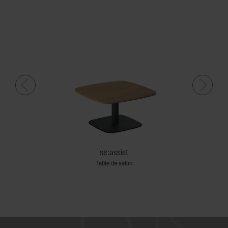
se:assist
 travail
Table de salon
Tables de c