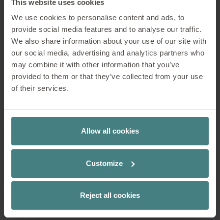
utilisons ont fait l’objet d’analyses et d’évaluations
This website uses cookies
pour déterminer leurs potentiels effets sur la santé
We use cookies to personalise content and ads, to
et leur éventuelle nocivité pour l’environnement.
provide social media features and to analyse our traffic.
We also share information about your use of our site with
DÉVELOPPEMENT DURABLE
our social media, advertising and analytics partners who
may combine it with other information that you’ve
provided to them or that they’ve collected from your use
of their services.
Allow all cookies
Customize
Reject all cookies