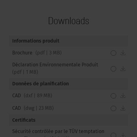
Downloads
Informations produit
down
Brochure
(
pdf
|
3 MB
)
Déclaration Environnementale Produit
down
(
pdf
|
1 MB
)
Données de planification
down
CAD
(
dxf
|
89 MB
)
down
CAD
(
dwg
|
23 MB
)
Certificats
Sécurité contrólée par le TÜV temptation
down