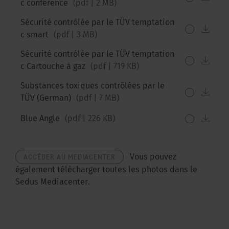
c conférence
(
pdf
|
2 MB
)
Sécurité contrólée par le TÜV temptation
down
c smart
(
pdf
|
3 MB
)
Sécurité contrólée par le TÜV temptation
down
c Cartouche à gaz
(
pdf
|
719 KB
)
Substances toxiques contrôlées par le
down
TÜV (German)
(
pdf
|
7 MB
)
down
Blue Angle
(
pdf
|
226 KB
)
ACCÉDER AU MEDIACENTER
Vous pouvez
également télécharger toutes les photos dans le
Sedus Mediacenter.