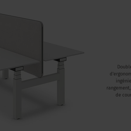
Double
d'ergonomi
ingéni
rangement, 
de cou