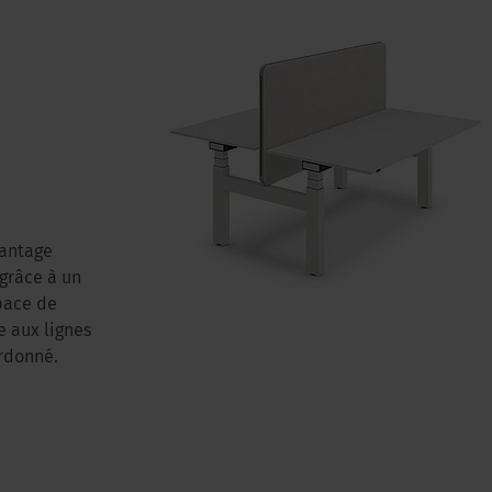
vantage
 grâce à un
pace de
e aux lignes
rdonné.