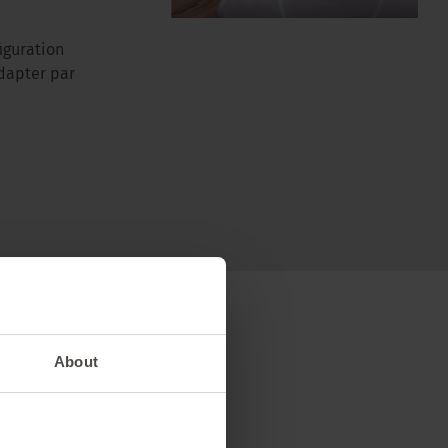
iguration
adapter par
About