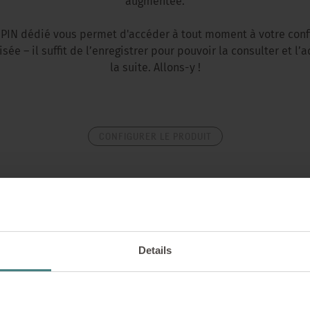
augmentée.
PIN dédié vous permet d'accéder à tout moment à votre conf
sée – il suffit de l’enregistrer pour pouvoir la consulter et l’
la suite. Allons-y !
CONFIGURER LE PRODUIT
Details
Impressions