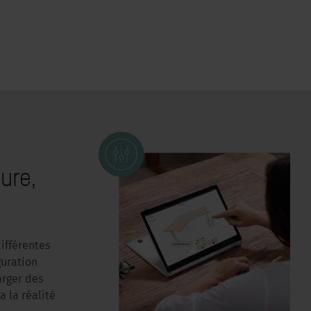
ure,
ifférentes
guration
arger des
a la réalité