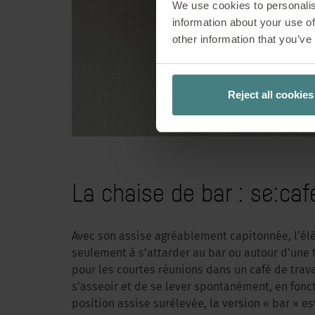
We use cookies to personalis
information about your use of
Dans le cadre de
other information that you’ve
première fois à 
apporte une rép
travail. La famil
Reject all cookies
central. Avec son 
en matière de conf
La chaise de bar : se:caf
Avec son assise agréablement capitonnée, l‘élég
seulement à s’attarder au bar ou autour d’une 
pour les courtes réunions dans un café de trav
s’asseoir et de se lever spontanément, en fonc
position assise surélevée, la version « bar » es