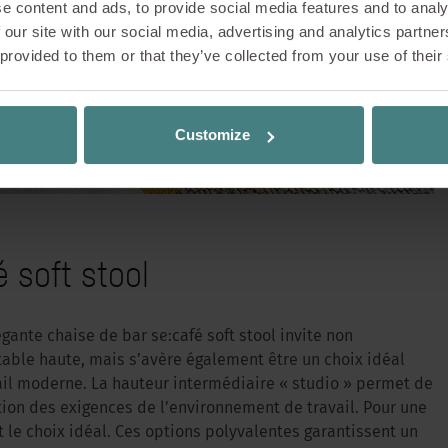
e content and ads, to provide social media features and to analy
 our site with our social media, advertising and analytics partn
s New Arrivals, le concept Sedus Smart Café a été
 provided to them or that they’ve collected from your use of their
Orgatec 2024. Il allie fonctionnalité et atmosphèr
onse moderne aux exigences changeantes des e
le de sièges entièrement capitonnés se:café soft ch
Customize
design convivial et organique et sa polyvalence, e
ort et d’esthétique dans les cafés de travail, les
les espaces d’accueil.
é soft stool
ante chaise de bar se:café soft stool invite non
table haute, mais s’avère également être un choix idéal
ail moderne. La hauteur intermédiaire « studio » permet de
tion des exigences de l’environnement de travail. Pour une
t le choix idéal. Ces options polyvalentes garantissent un