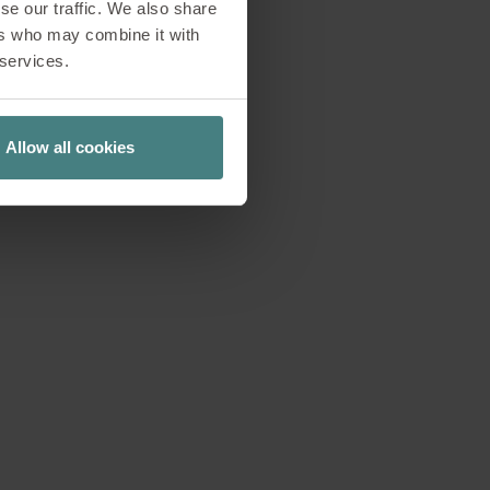
se our traffic. We also share
ers who may combine it with
 présenté pour la
 services.
e accueillante et
nvironnements de
air y joue un rôle
Allow all cookies
lle pose des jalons
 zones centrales ou