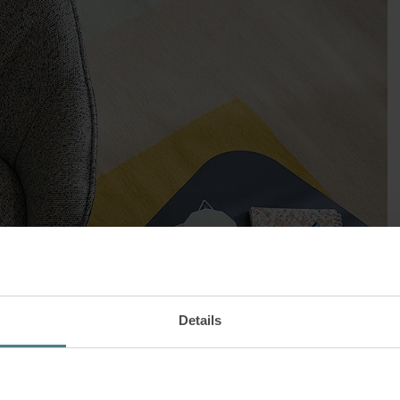
SOLUTIONS |
03/01/2025
ivals : une famille de
rement capitonnées cr
Details
atmosphère confortabl