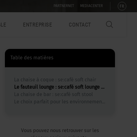
FR
PARTNERNET
MEDIACENTER
BLE
ENTREPRISE
CONTACT
Table des matières
La chaise à coque : se:café soft chair
Le fauteuil lounge : se:café soft lounge chair
La chaise de bar : se:café soft stool
Le choix parfait pour les environnements de travail modernes
Vous pouvez nous retrouver sur les