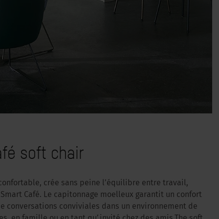
fé soft chair
confortable, crée sans peine l’équilibre entre travail,
e Smart Café. Le capitonnage moelleux garantit un confort
 de conversations conviviales dans un environnement de
es, en famille ou en tant qu’invité chez des amis.The soft