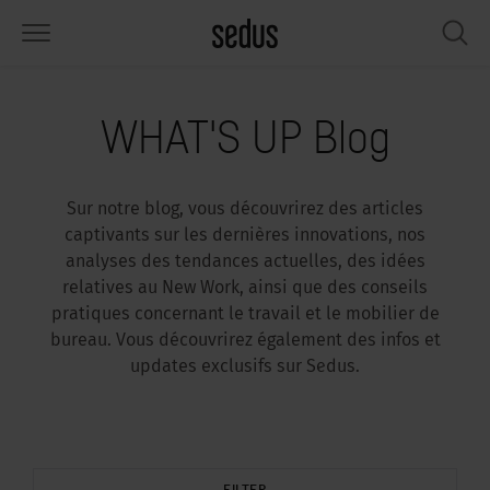
PRODUITS
SOLUTIONS
INSPIRATIONS
WHAT’S UP
SEDUSTAINABLE
ENTREPRISE
WHAT'S UP Blog
éges
rksettings
end-Monitor "Sedus INSIGHTS"
availler chez Sedus
cial
propos de nous
Sur notre blog, vous découvrirez des articles
bles
férences
yles de travail "Sedus Solutions"
rabilité
ologie
nnées et Faits
captivants sur les dernières innovations, nos
analyses des tendances actuelles, des idées
pace de rangement
nfigurateur
uleurs
tualités
onomie
rrière
relatives au New Work, ainsi que des conseils
pratiques concernant le travail et le mobilier de
rans et acoustique
ps & Software
ndances de travail
nté
dustainable
mmuniqués de presse
bureau. Vous découvrirez également des infos et
updates exclusifs sur Sedus.
rkshop Tools & Accessoires
rvices
gonomia
lutions
ws & Events
us cherchez l‘inspiration ?
emples pratiques pour Workcafé &
cus au bureau
dcast
.
FILTER