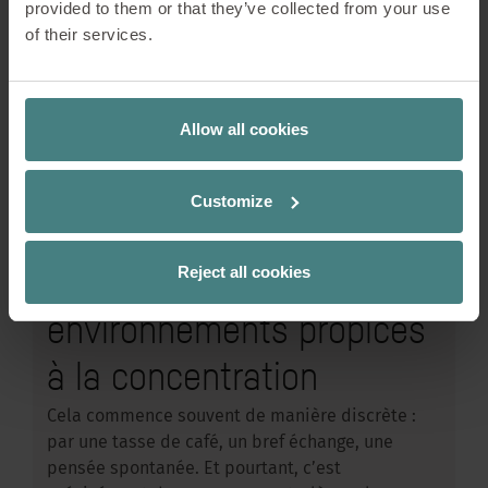
provided to them or that they’ve collected from your use
of their services.
Solutions
22/04/2026
Le Work Café, une double
approche : échange social
Allow all cookies
et concentration
Customize
individuelle – comment
naissent les
Reject all cookies
environnements propices
à la concentration
Cela commence souvent de manière discrète :
par une tasse de café, un bref échange, une
pensée spontanée. Et pourtant, c’est