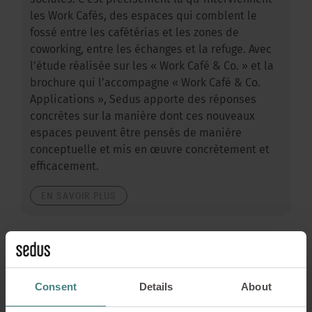
sociales. C’est précisément là qu’interviennent
les Work Cafés, des espaces qui comblent le
fossé entre les cafétérias et les zones de
coworking, entre les échanges et la refuge. Avec
l’étude réalisée sur les « Work Café & Co. » et la
brochure qui l’accompagne « Work Café & Co.
Applications », Sedus apporte des réponses
concrètes sur la manière dont ces nouveaux
espaces peuvent être pensés de manière
conceptuelle et mis en œuvre concrètement et
efficacement.
EN SAVOIR PLUS
Consent
Details
About