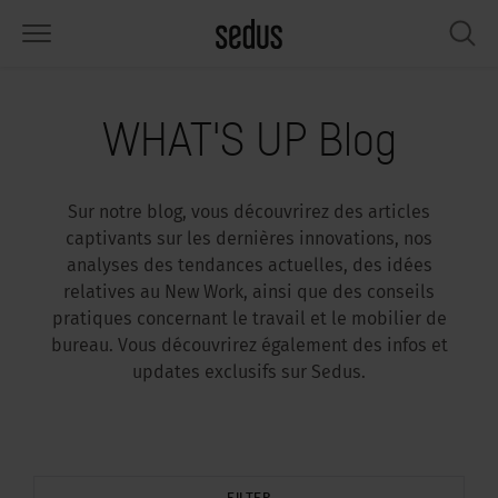
PRODUITS
SOLUTIONS
INSPIRATIONS
WHAT’S UP
SEDUSTAINABLE
ENTREPRISE
WHAT'S UP Blog
éges
rksettings
end-Monitor "Sedus INSIGHTS"
availler chez Sedus
cial
propos de nous
Sur notre blog, vous découvrirez des articles
bles
férences
yles de travail "Sedus Solutions"
rabilité
ologie
nnées et Faits
captivants sur les dernières innovations, nos
analyses des tendances actuelles, des idées
pace de rangement
nfigurateur
uleurs
tualités
onomie
rrière
relatives au New Work, ainsi que des conseils
pratiques concernant le travail et le mobilier de
rans et acoustique
ps & Software
ndances de travail
nté
dustainable
mmuniqués de presse
bureau. Vous découvrirez également des infos et
updates exclusifs sur Sedus.
rkshop Tools & Accessoires
rvices
gonomia
lutions
ws & Events
us cherchez l‘inspiration ?
emples pratiques pour Workcafé &
cus au bureau
dcast
.
FILTER