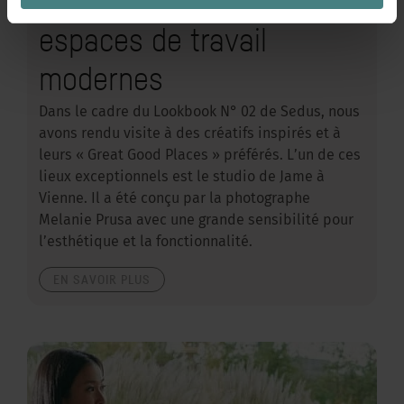
viennoise rencontre des
espaces de travail
modernes
Dans le cadre du Lookbook N° 02 de Sedus, nous
avons rendu visite à des créatifs inspirés et à
leurs « Great Good Places » préférés. L’un de ces
lieux exceptionnels est le studio de Jame à
Vienne. Il a été conçu par la photographe
Melanie Prusa avec une grande sensibilité pour
l’esthétique et la fonctionnalité.
EN SAVOIR PLUS