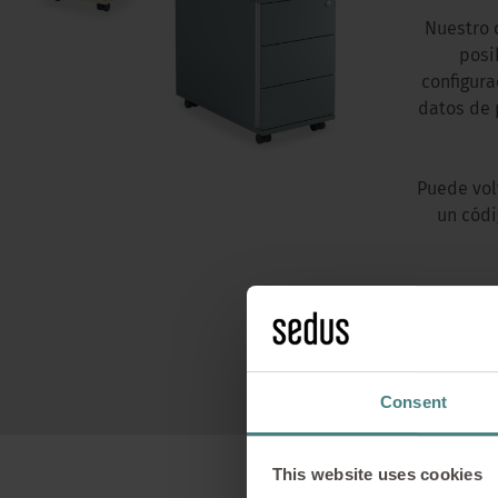
Nuestro 
posi
configura
datos de 
Puede vol
un códi
Consent
This website uses cookies