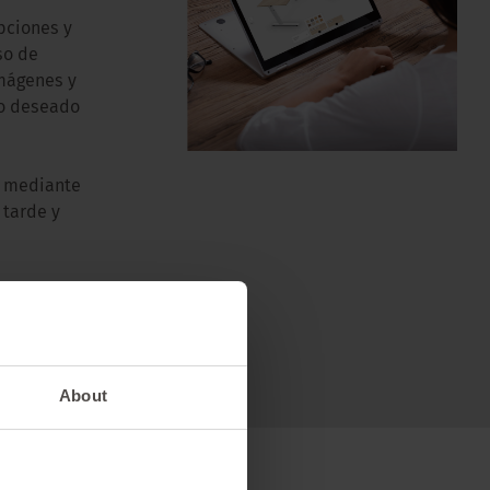
pciones y
so de
imágenes y
io deseado
o mediante
 tarde y
About