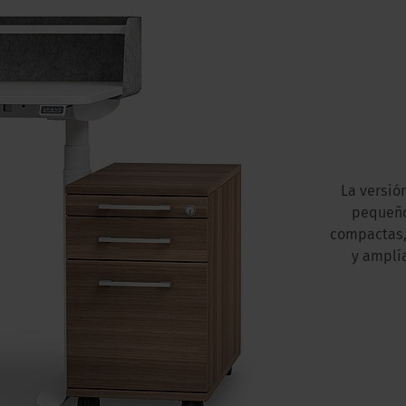
La versió
pequeño
compactas, 
y amplí