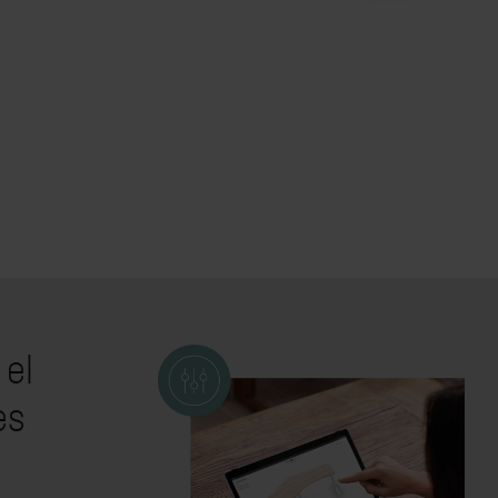
 el
es