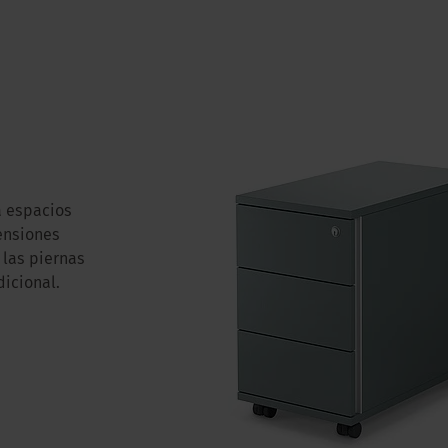
a espacios
ensiones
 las piernas
icional.