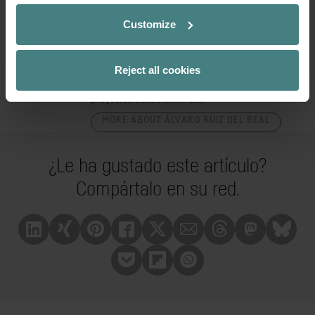
Álvaro Ruiz del Real
Customize
Autor y traductor para publicaciones como
la revista Economía, ABC o Cinco Días, entre
otros, inició su colaboración con Sedus en el
Reject all cookies
año 2009, con la publicación de la revista
semestral Place 2.5, seguida de numerosos
proyectos desde entonces.
MORE ABOUT ÁLVARO RUIZ DEL REAL
¿Le ha gustado este artículo?
Compártalo en su red.
Linkedin
Xing
Pinterest
Facebook
X
Mail
Treads
Mastrodon
Bluesk
Pocket
Flipboard
Whatsapp