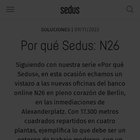
SOLUCIONES |
09/11/2023
PRODUCTOS
SOLUCIONES
CONOCIMIENTO
WHAT’S UP
SEDUSTAINABLE
EMPRESA
Por qué Sedus: N26
lería
rksettings
nitor de tendencias «Sedus
abajar en Sedus
pectos sociales
iénes somos
SIGHTS»
sas
ferencias
stenibilidad
ología
tos y hechos
Siguiendo con nuestra serie «Por qué
rmas de trabajo «Sedus Solutions»
Sedus», en esta ocasión echamos un
macenamiento
nfigurador
ticias
onomía
pleo
lores
vistazo a las nuevas oficinas del banco
ntallas y acústica
ps & Software
lud y bienestar
dustainable
ensa
online N26 en pleno corazón de Berlín,
ndencias de trabajo
en las inmediaciones de
cesorios
rvicio
luciones
ws & Events
Alexanderplatz. Con 17.300 metros
gonomía
cuadrados repartidos en cuatro
usca inspiración?
emplos prácticos de Workcafé & Co.
dcast
cus office
plantas, ejemplifica lo que debe ser un