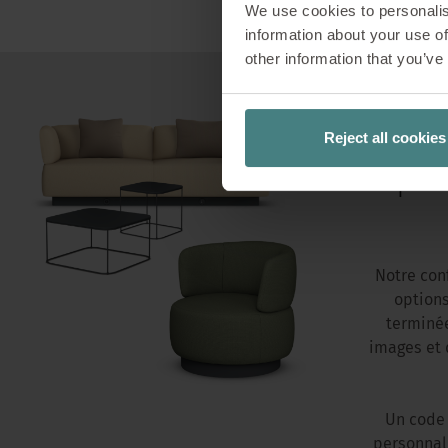
We use cookies to personalis
information about your use of
other information that you’ve
Reject all cookies
per
Notre con
options
terminée
images et d
Un code 
personnali