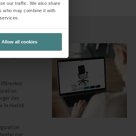
se our traffic. We also share
ers who may combine it with
 services.
Allow all cookies
ure,
ifférentes
guration
arger des
a la réalité
iguration
adapter par