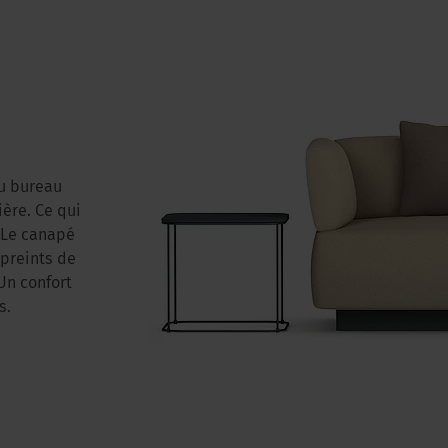
au bureau
ière. Ce qui
 Le canapé
mpreints de
Un confort
s.