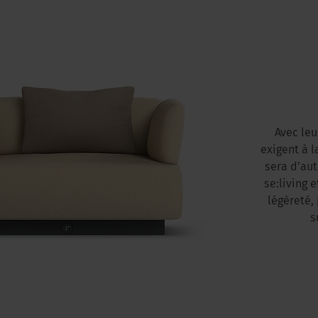
Avec leu
exigent à l
sera d’au
se:living 
légèreté,
s