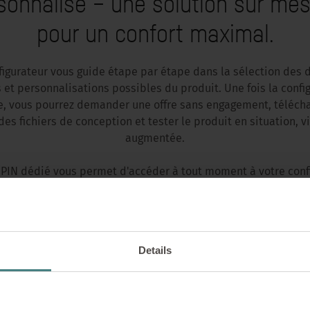
sonnalisé – une solution sur mes
pour un confort maximal.
figurateur vous guide étape par étape dans la sélection des d
 et personnalisations possibles du produit. Une fois la confi
, vous pourrez demander une offre sans engagement, téléch
es fichiers de conception et tester le produit en situation, vi
augmentée.
PIN dédié vous permet d'accéder à tout moment à votre conf
sée – il suffit de l’enregistrer pour pouvoir la consulter et l’
la suite. Allons-y !
Details
CONFIGURER LE PRODUIT