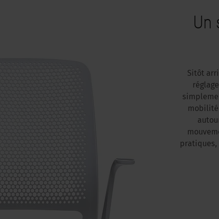
Un 
Sitôt arr
réglage
simplemen
mobilité
autour
mouvemen
pratiques,