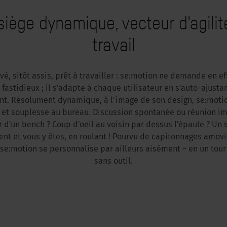
siège dynamique, vecteur d'agilit
travail
ivé, sitôt assis, prêt à travailler : se:motion ne demande en e
 fastidieux ; il s'adapte à chaque utilisateur en s'auto-ajustan
t. Résolument dynamique, à l'image de son design, se:moti
 et souplesse au bureau. Discussion spontanée ou réunion i
 d'un bench ? Coup d'oeil au voisin par dessus l'épaule ? Un
t et vous y êtes, en roulant ! Pourvu de capitonnages amovib
 se:motion se personnalise par ailleurs aisément – en un tour
sans outil.