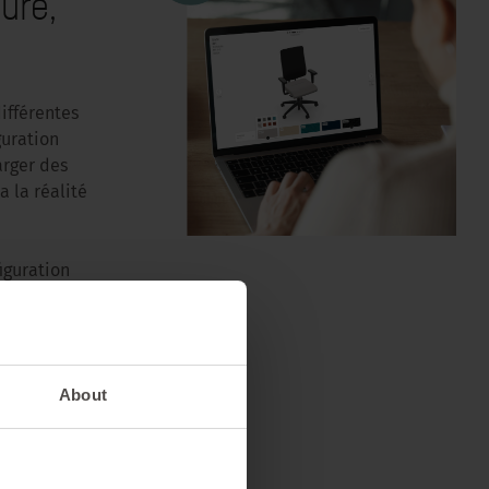
ure,
ifférentes
guration
arger des
a la réalité
iguration
adapter par
About