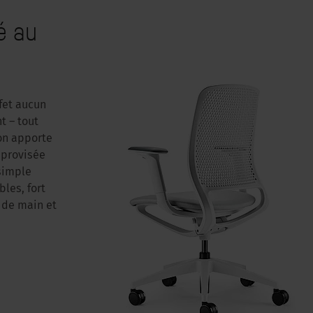
é au
ffet aucun
t – tout
on apporte
mprovisée
 simple
les, fort
 de main et