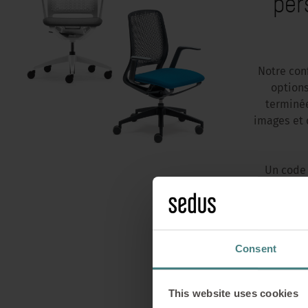
per
Notre con
options
terminée
images et d
Un code 
personnali
Consent
This website uses cookies