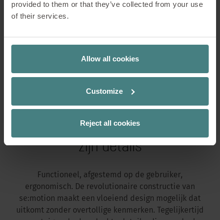
provided to them or that they’ve collected from your use
of their services.
De optionele zitting- en rugleuningstoffering kan
onafhankelijk van elkaar worden geconfigureerd
Allow all cookies
en uit de complete Sedusstofcollectie worden
gekozen
Customize
Goed design herkent men aan
Reject all cookies
zijn details
Functioneel, afgestemd op de gebruiker,
ergonomisch. De revolutionaire constructie van
se:motion maakt een vloeiend design mogelijk dat
uitkomt zonder overtollige kenmerken. Tegelijkertijd