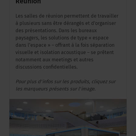
Réunion
r
Les salles de réunion permettent de travailler
L
à plusieurs sans être dérangés et d'organiser
à
des présentations. Dans les bureaux
d
paysagers, les solutions de type « espace
p
dans l’espace » – offrant à la fois séparation
d
visuelle et isolation acoustique – se prêtent
v
notamment aux meetings et autres
n
discussions confidentielles.
d
Pour plus d'infos sur les produits, cliquez sur
P
les marqueurs présents sur l'image.
l