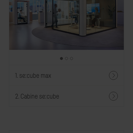
1. se:cube max
1
2
2. Cabine se:cube
3