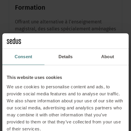
Formation
Offrant une alternative à l’enseignement
O
es
magistral, des salles spécialement aménagées
m
permettent d’organiser des formations moins
p
classiques, où les collaborateurs peuvent
c
développer plus aisément leur concentration.
d
Consent
Details
About
Elles sont dotées d'équipements mobiles
E
parfaitement adaptés, favorisant l’innovation
p
et l’apprentissage intuitif.
e
This website uses cookies
Pour plus d'infos sur les produits, cliquez sur
P
We use cookies to personalise content and ads, to
les marqueurs présents sur l'image.
l
provide social media features and to analyse our traffic.
We also share information about your use of our site with
our social media, advertising and analytics partners who
may combine it with other information that you’ve
provided to them or that they’ve collected from your use
of their services.