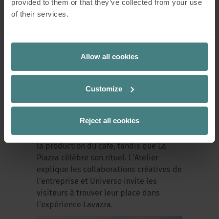
provided to them or that they’ve collected from your use
musée !
of their services.
Il s’agit d'un musée d’entreprise
innovant qui permet d’entreprendre un
voyage sensoriel et émotionnel dans la
Allow all cookies
culture mondiale du café, en mêlant
l’histoire à celle de la famille Lavazza
et, à travers elle, à l’histoire industrielle
Customize
italienne du XXe siècle. Le musée est
organisé en cinq « galleries » : La Casa
Reject all cookies
Lavazza résume près de 130 ans
d'histoire, La Fabbrica se concentre sur
la production du café, tandis que La
Piazza célèbre son rituel. L’Atelier
explique les collaborations créatives de
l’entreprise et Universo invite les
visiteurs à trouver leur place dans
l’expérience Lavazza.